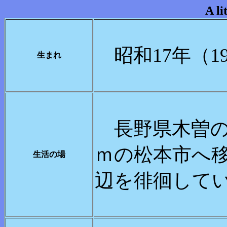
A li
昭和17年（19
生まれ
長野県木曽の奈
ｍの松本市へ移
生活の場
辺を徘徊し