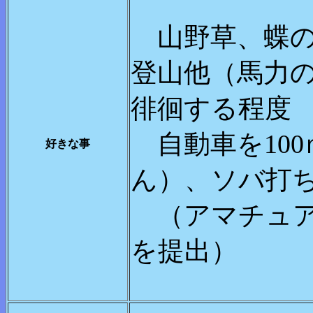
山野草、蝶の
登山他（馬力
徘徊する程度
自動車を10
好きな事
ん）、ソバ打
（アマチュ
を提出）