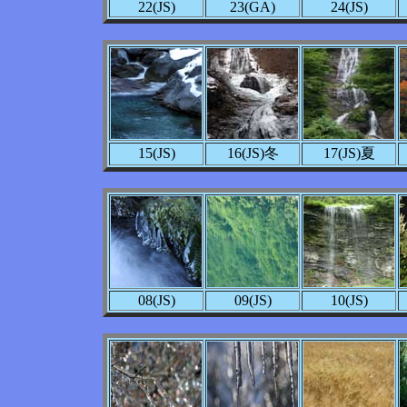
22(JS)
23(GA)
24(JS)
15(JS)
16(JS)冬
17(JS)夏
08(JS)
09(JS)
10(JS)