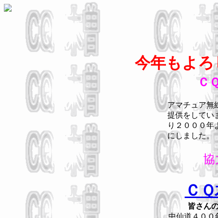
今年もよろ
Ｃ
アマチュア無
提供をしてい
り２０００年
にしました。
協
ＣＱ
皆さん
中仙道４００