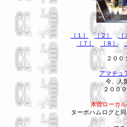
［１］
［２］
［
［７］
［８］
２００
アマチュ
今、人
２０００
木曽ローカル
ターボハムログと同