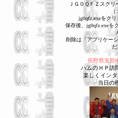
ＪＧ０ＱＦＺスクリ
（
jg0qfz.ex
保存後、jg0qfz.e
削除は「アプリケー
だ
長野県支部
ハムのＨＰ訪
楽しくインタ
当日の