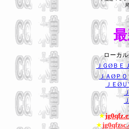
最
ローカル
ＪＧØＢＥ
ＪＡØＰＯ
ＪＥØＵ
★
jg0qfz.
★
jg0qfzsc.