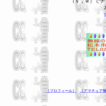
（ｖ，ｗ）でチ
［プロフィール］
［アマチュア