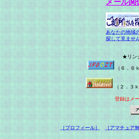
メール関
あなたの地域
探して見ませ
★リン
（６．６
（２．３
登録はメ
［プロフィール］
［アマチュア