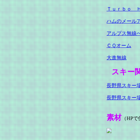
Ｔｕｒｂｏ 
ハムのメール
アルプス無線
ＣＱオーム
大進無線
スキー
長野県スキー
長野県スキー
素材
（HP