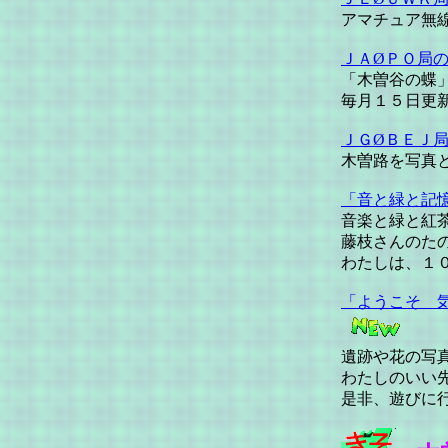
アマチュア無
ＪＡØＰＯ局
「木曽谷の蝶
毎月１５日更
ＪＧØＢＥＪ
木曽路を写真
「音と緑と記
音楽と緑と紅
藤枝さんのた
わたしは、１
「ようこそ 
遺跡や花の写
わたしのいい
是非、遊びに