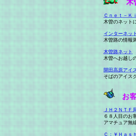
木
Ｃｎｅｔ－Ｋ
木曽のネット
インターネッ
木曽路の情報
木曽路ネット
木曽へお越し
開田高原アイ
そばのアイス
お
ＪＨ２ＮＴＦ
６８人目のお
アマチュア無
Ｃ：￥Ｈａｓ