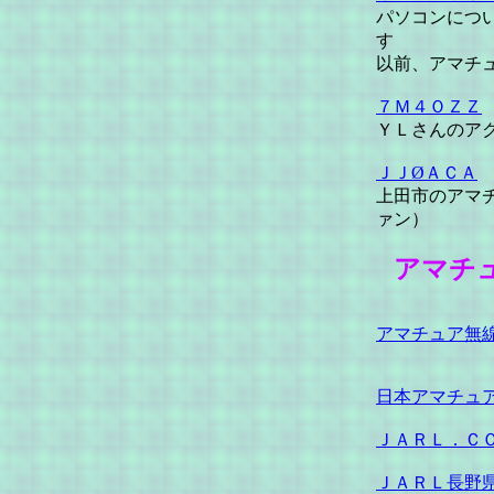
パソコンにつ
す
以前、アマチ
７Ｍ４ＯＺＺ
ＹＬさんのア
ＪＪØＡＣＡ
上田市のアマ
ァン）
アマチ
アマチュア無
日本アマチュ
ＪＡＲＬ．Ｃ
ＪＡＲＬ長野