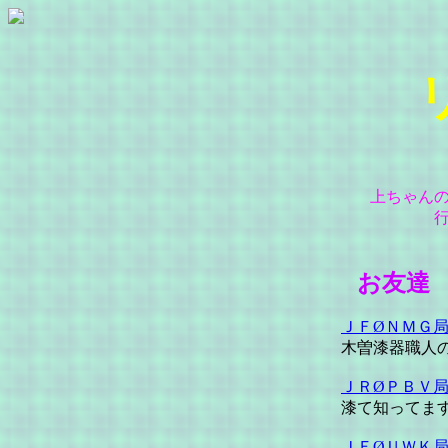
上ちゃん
お友達
ＪＦØＮＭＧ
木曽漆器職人
ＪＲØＰＢＶ
漆て知ってま
ＪＥØＵＷＫ